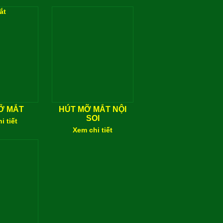
Ỡ MẮT
HÚT MỠ MẮT NỘI
SOI
i tiết
Xem chi tiết