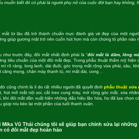
u muốn biết đó có phải là người phụ nữ của cuộc đời bạn hay không, h
i mắt từ lâu đã trở thành chuẩn mực đánh giá vẻ đẹp của một ngư
ng giúp gương mặt trở nên cuốn hút hơn mà còn chứng tỏ phần nào 
 như trước đây, đôi mắt nhất định phải là “
đôi mắt lá dăm, lông mà
ng tiêu chuẩn của một đôi mắt đẹp. Trong phẫu thuật thẩm mỹ hiện 
 mí rõ ràng, long lanh, dài đuôi, góc trong mắt rộng vừa phải, sâu, 
 căng mọng, chân mày thanh tú, mí mắt dài, cong…
đó cũng chính là lí do rất nhiều người đã quyết định
phẫu thuật sửa 
, hút mỡ mắt nội soi, cắt treo cung mày, mở rộng góc mắt, xóa nhă
i, khi đôi mắt dần xuất hiện những dấu hiệu lão hóa, họ đã lựa chọn c
u giúp níu kéo lại một phần của tuổi thanh xuân.
i Mika Vũ Thái chúng tôi sẽ giúp bạn chỉnh sửa lại những 
n có đôi mắt đẹp hoàn hảo