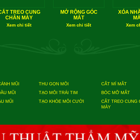
CẮT TREO CUNG
MỞ RỘNG GÓC
XÓA NHĂ
CHÂN MÀY
MẮT
M
Xem chi tiết
Xem chi tiết
Xem ch
CÁNH MŨI
THU GỌN MÔI
CẮT MÍ MẮT
ĐẦU MŨI
TẠO MÔI TRÁI TIM
BÓC MỠ MẮT
ẦU MŨI
TẠO KHÓE MÔI CƯỜI
CẮT TREO CUNG 
MÀY