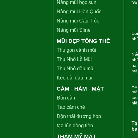
Nâng mũi bọc sụn
“
Nế
Nâng mũi Hàn Quốc
Nâng mũi Cấu Trúc
Nâng mũi Sline
Đô
nhữ
MŨI ĐẸP TỔNG THỂ
Thu gọn cánh mũi
Nếu
Thu Nhỏ Lỗ Mũi
nhữ
hai
Thu Nhỏ đầu mũi
mắt
Kéo dài đầu mũi
Và 
CẰM - HÀM - MẶT
mắt
tuổ
Độn cằm
hiệ
Tạo cằm chẻ
Độn thái dương hóp
Tạ
tạo lún đồng tiền
bạ
THẨM MỸ MẮT