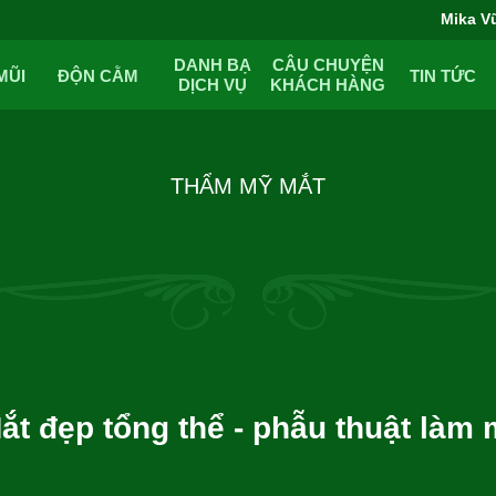
Mika V
DANH BẠ
CÂU CHUYỆN
MŨI
ĐỘN CẰM
TIN TỨC
DỊCH VỤ
KHÁCH HÀNG
THẨM MỸ MẮT
ắt đẹp tổng thể - phẫu thuật làm 