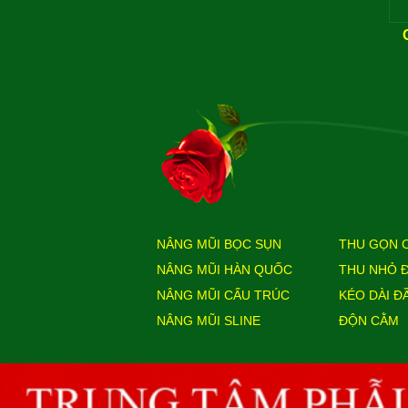
NÂNG MŨI BỌC SỤN
THU GỌN 
NÂNG MŨI HÀN QUỐC
THU NHỎ 
NÂNG MŨI CẤU TRÚC
KÉO DÀI Đ
NÂNG MŨI SLINE
ĐỘN CẰM