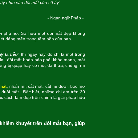
ãy nhìn vào đôi mắt của cô ấy
”
-
Ngạn ngữ Pháp -
ời phụ nữ. Sở hữu một đôi mắt đẹp không
nét đáng mến trong tầm hồn của bạn.
y lá liễu
” thì ngày nay đó chỉ là một trong
đại, đôi mắt hoàn hảo phải khỏe mạnh, mắt
không bị quặp hay có mỡ, da thừa, chùng, mí
mắt
, nhấn mí, cắt mắt, cắt mí dưới, bóc mỡ
n đuôi mắt…Đặc biệt, những chị em trên 30
ác cách làm đẹp trên chính là giải pháp hữu
khiếm khuyết trên đôi mắt bạn, giúp