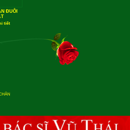
N ĐUÔI
ẮT
i tiết
CHÂN