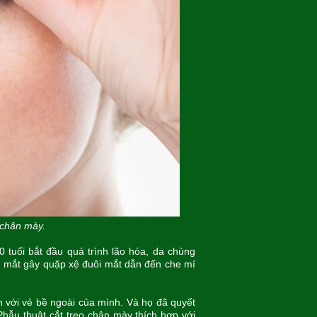
chân mày.
 tuổi bắt đầu quá trình lão hóa, da chùng
n mắt gây quặp xệ đuôi mắt dẫn đến che mí
in với vẻ bề ngoài của mình. Và họ đã quyết
hẫu thuật cắt treo chân mày thích hợp với