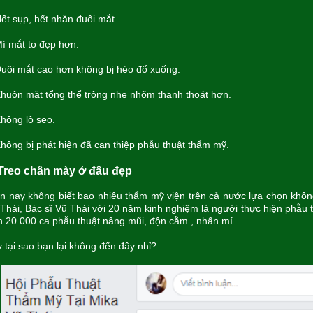
ết sụp, hết nhăn đuôi mắt.
 mắt to đẹp hơn.
ôi mắt cao hơn không bị héo đổ xuống.
huôn mặt tổng thể trông nhẹ nhõm thanh thoát hơn.
ông lộ sẹo.
ông bị phát hiện đã can thiệp phẫu thuật thẩm mỹ.
 Treo chân mày ở đâu đẹp
n nay không biết bao nhiêu thẩm mỹ viện trên cả nước lựa chọn khôn
Thái, Bác sĩ Vũ Thái với 20 năm kinh nghiệm là người thực hiện phẫu t
n 20.000 ca phẫu thuật nâng mũi, độn cằm , nhấn mí....
 tại sao bạn lại không đến đây nhỉ?