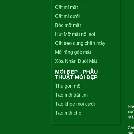
Cắt mí mắt
Cắt mí dưới
Bóc mỡ mắt
Hút Mỡ mắt nội soi
Cắt treo cung chân mày
Mở rộng góc mắt
Xóa Nhăn Đuôi Mắt
MÔI ĐẸP - PHẪU
THUẬT MÔI ĐẸP
Thu gọn môi
Tạo môi trái tim
Tạo khóe môi cười
Nhữ
xuố
Tạo môi chẻ
mắt
Chí
địn