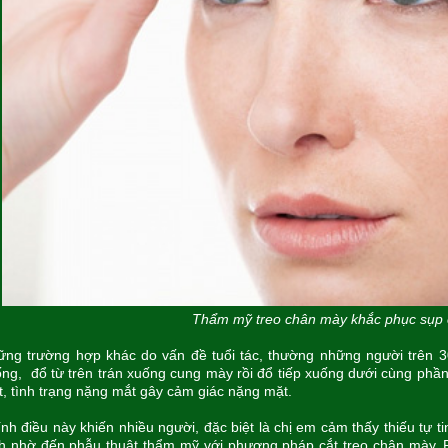
Thẩm mỹ treo chân mày khắc phục sụp 
ng trường hợp khác do vấn đề tuổi tác, thường những người trên 30
ng, đổ từ trên trán xuống cung mày rồi đổ tiếp xuống dưới cùng phầ
, tình trạng nặng mắt gây cảm giác nặng mặt.
nh điều này khiến nhiều người, đặc biệt là chị em cảm thấy thiếu tự t
h nhờ đến phẫu thuật thẩm mỹ với phương pháp cắt treo chân mày. P