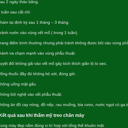
u 2 ngày tháo băng.
tuần sau cắt chỉ.
ám lại định kỳ sau 1 tháng – 3 tháng.
ánh nước vào vùng vết mổ ( trong 1 tuần).
ang điểm bình thường nhưng phải tránh không được bôi vào vùng phẫ
ánh va chạm mạnh vào vùng phẫu thuật.
yệt đối không gãi vào vết mổ gây kích thích giãn lộ to sẹo.
ng thuốc đầy đủ không bỏ sót, đúng giờ.
ông uống mật gấu.
ông bôi nghệ vào vết phẫu thuật.
ông ăn đồ cay nóng, đồ nếp, rau muống, bia rượu, nước ngọt có ga.
 Kết quả sau khi thẩm mỹ treo chân mày
ng mày đẹp nằm đúng vị trí hợp với tổng thể khuôn mặt.