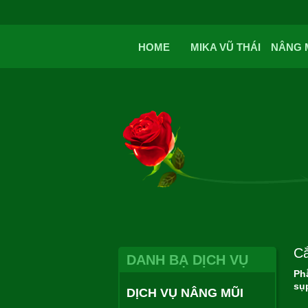
HOME
MIKA VŨ THÁI
NÂNG 
Cắ
DANH BẠ DỊCH VỤ
Ph
sụp
DỊCH VỤ NÂNG MŨI