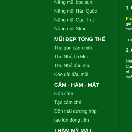
Nâng mũi bọc sụn
1.
Nâng mũi Hàn Quốc
Ph
Nâng mũi Cấu Trúc
giả
Nâng mũi Sline
cun
MŨI ĐẸP TỔNG THỂ
Tre
Thu gọn cánh mũi
2.
Thu Nhỏ Lỗ Mũi
Nên
Thu Nhỏ đầu mũi
Cu
nhi
Kéo dài đầu mũi
xuố
CẰM - HÀM - MẶT
Độn cằm
Tạo cằm chẻ
Độn thái dương hóp
tạo lún đồng tiền
THẨM MỸ MẮT