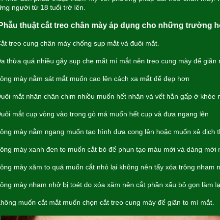
ng người từ 18 tuổi trở lên.
 Phẫu thuật cắt treo chân mày áp dụng cho những trường 
t treo cung chân mày chống sụp mắt và đuôi mắt.
 thừa quá nhiều gây sụp che mất mí mắt nên treo cung mày để giãn m
ng mày nằm sát mắt muốn cao lên cách xa mắt để đẹp hơn
ôi mắt nhăn chân chim nhiều muốn hết nhăn và vết hằn gấp ở khóe 
ôi mắt cụp vòng vào trong gò má muốn hết cụp và đưa ngang lên
ng mày nằm ngang muốn tạo hình đưa cong lên hoặc muốn xê dịch 
ng mày xanh đen to muốn cắt bỏ để phun tạo màu mới và dáng mới 
ng mày xăm to quá muốn cắt nhỏ lại không nên tẩy xóa trông nham 
ng mày nham nhở bị toét do xóa xăm nên cắt phần xấu bỏ gọn làm lạ
ông muốn cắt mắt muốn chọn cắt treo cung mày để giãn to mí mắt.