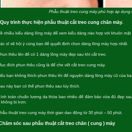
Phẫu thuật treo cung mày phù hợp áp dụng 
 Quy trình thực hiện phẫu thuật cắt treo cung chân mày.
 nhiều kiểu dáng lông mày để xem kiểu dáng nào hợp với khuôn mặt 
c sĩ sẽ hội ý cùng bạn để quyết định chọn dáng lông mày hợp nhất.
un thêu lên để có 1 dáng lông mày đẹp sau khi cắt treo.
c đích phun thêu cũng là để che vết cắt treo cung mày.
u bạn không thích phun thêu thì để nguyên dáng lông mày cũ của bạ
u này bạn có thể phun thêu sau tùy thích.
nh toán chuẩn lượng da thừa bao nhiêu để đảm bảo vừa đủ đẹp sau 
không bị trợn.
ẫu thuật treo cung mày thời gian dao động từ 30 phút – 50 phút.
 Chăm sóc sau phẫu thuật cắt treo chân ( cung ) mày