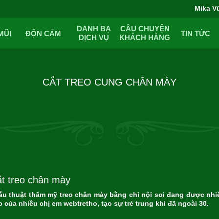
Mika V
DANH BẠ
CÂU CHUYỆN
MŨI
ĐỘN CẰM
TIN TỨC
DỊCH VỤ
KHÁCH HÀNG
CẮT TREO CUNG CHÂN MÀY
t treo chân mày
ẫu thuật thẩm mỹ treo chân mày bằng chỉ nội soi đang được nh
 của nhiều chị em webtretho, tạo sự trẻ trung khi đã ngoài 30.