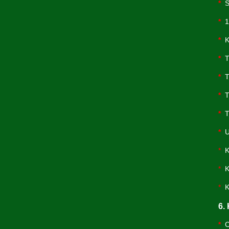
*
Sa
*
1 
*
Kh
*
Tr
*
Tr
*
Tr
*
Tu
*
Uố
*
Kh
*
Kh
*
Kh
6.
*
Cu