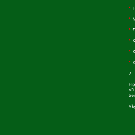
*
H
*
Mí
*
Đu
*
K
*
Kh
*
Kh
7.
Hiệ
Vũ 
trê
Vậy