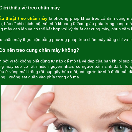
 Giới thiệu về treo chân mày
ẫu thuật treo chân mày
là phương pháp khâu treo cố định cung mà
n, bác sĩ chỉ chích một vết nhỏ khoảng 0,2cm giấu phía trong cung mà
g mày cao lên và có thể kết hợp với kỹ thuật cắt cung mày, phun xăm
o chân mày thực hiện bằng phương pháp treo chân mày bằng chỉ và t
 Có nên treo cung chân mày không?
 bởi vì tôi không biết dùng từ nào để mô tả vẻ đẹp của bạn khi bị sụ
ng mày sụp có rất nhiều nguyên nhân, có người bẩm sinh đã bị l
ều ở vùng mắt trông rất sụp gây húp mắt, có người từ nhỏ đuôi mắt 
ng , xuống sát quặp vào phía trong gò má.