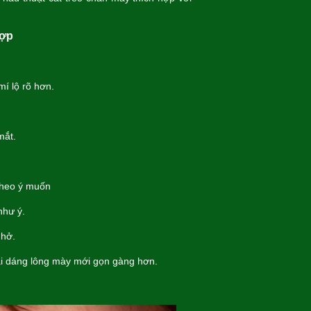
hợp
í lộ rõ hơn.
mắt.
theo ý muốn
như ý.
nhở.
i dáng lông mày mới gọn gàng hơn.