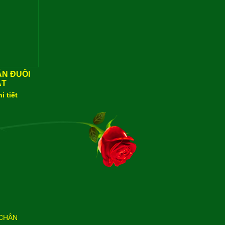
N ĐUÔI
ẮT
i tiết
CHÂN