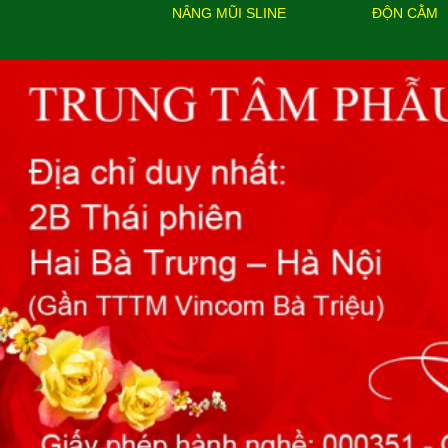
NÂNG MŨI SLINE
ĐỘN CẰM