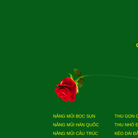
NÂNG MŨI BỌC SỤN
THU GỌN 
NÂNG MŨI HÀN QUỐC
THU NHỎ 
NÂNG MŨI CẤU TRÚC
KÉO DÀI Đ