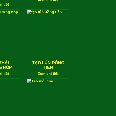
i tiết
THÁI
TẠO LÚN ĐỒNG
G HÓP
TIỀN
i tiết
Xem chi tiết