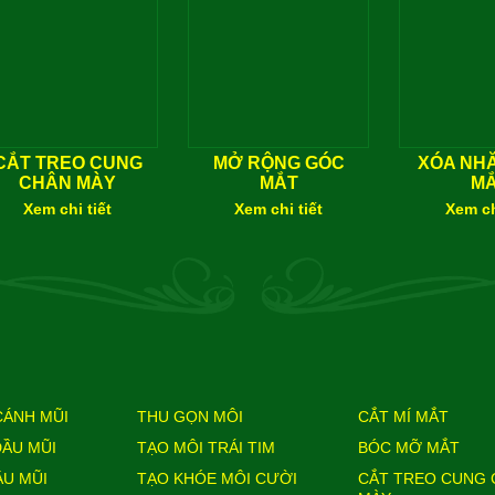
CẮT TREO CUNG
MỞ RỘNG GÓC
XÓA NHĂ
CHÂN MÀY
MẮT
M
Xem chi tiết
Xem chi tiết
Xem ch
CÁNH MŨI
THU GỌN MÔI
CẮT MÍ MẮT
ĐẦU MŨI
TẠO MÔI TRÁI TIM
BÓC MỠ MẮT
ẦU MŨI
TẠO KHÓE MÔI CƯỜI
CẮT TREO CUNG 