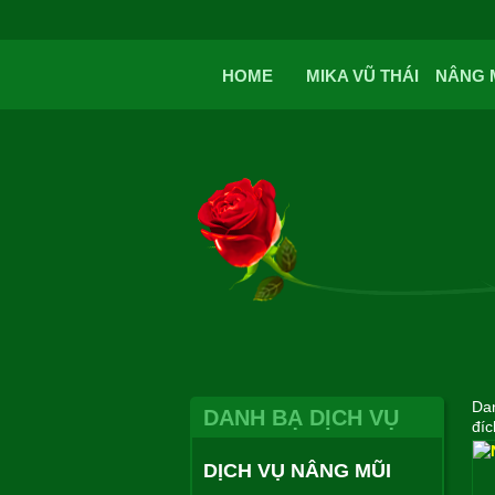
HOME
MIKA VŨ THÁI
NÂNG 
Dan
DANH BẠ DỊCH VỤ
đíc
DỊCH VỤ NÂNG MŨI