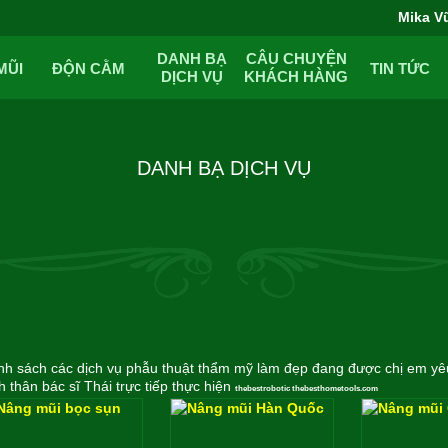
Mika V
DANH BẠ
CÂU CHUYỆN
MŨI
ĐỘN CẰM
TIN TỨC
DỊCH VỤ
KHÁCH HÀNG
DANH BẠ DỊCH VỤ
h sách các dịch vụ phẫu thuật thẩm mỹ làm đẹp đang được chị em yêu
h thân bác sĩ Thái trực tiếp thực hiện
thebestrobotic
thebesthometools.com