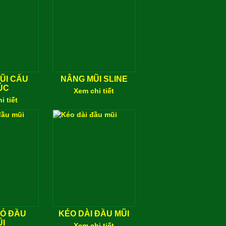
ŨI CẤU
NÂNG MŨI SLINE
ÚC
Xem chi tiết
i tiết
HỎ ĐẦU
KÉO DÀI ĐẦU MŨI
I
Xem chi tiết