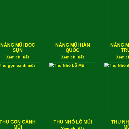
NÂNG MŨI BỌC
NÂNG MŨI HÀN
NÂNG M
SỤN
QUỐC
TR
Xem chi tiết
Xem chi tiết
Xem ch
THU GỌN CÁNH
THU NHỎ LỖ MŨI
THU N
MŨI
MŨ
Xem chi tiết