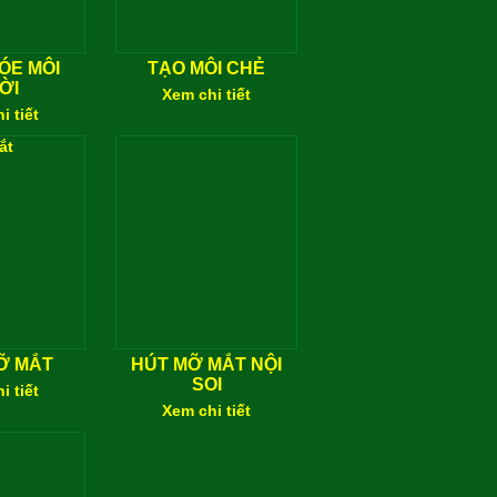
ÓE MÔI
TẠO MÔI CHẺ
ỜI
Xem chi tiết
i tiết
Ỡ MẮT
HÚT MỠ MẮT NỘI
SOI
i tiết
Xem chi tiết